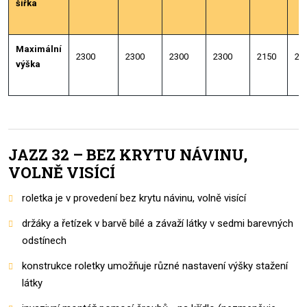
šířka
Maximální
2300
2300
2300
2300
2150
21
výška
JAZZ 32 – BEZ KRYTU NÁVINU,
VOLNĚ VISÍCÍ
roletka je v provedení bez krytu návinu, volně visící
držáky a řetízek v barvě bílé a závaží látky v sedmi barevných
odstínech
konstrukce roletky umožňuje různé nastavení výšky stažení
látky