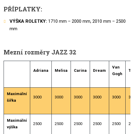
PŘÍPLATKY:
VÝŠKA ROLETKY:
1710 mm – 2000 mm, 2010 mm – 2500
mm
Mezní rozměry JAZZ 32
Van
Adriana
Melisa
Carina
Dream
Tr
Gogh
Maximální
3000
3000
3000
3000
3000
30
šířka
Maximální
2500
2500
2500
2500
2500
25
výška