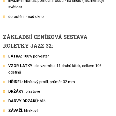
invazivní montáž pomocí šroubů - na křídlo (nezmenšuje
světlost
do ostění - nad okno
ZÁKLADNÍ CENÍKOVÁ SESTAVA
ROLETKY JAZZ 32:
LÁTKA:
100% polyester
VZOR LÁTKY:
dle vzorníku, 11 druhů látek, celkem 106
odstínů
HŘÍDEL:
hliníkový profil, průměr 32 mm
DRŽÁKY:
plastové
BARVY DRŽÁKŮ:
bílá
ZÁVAŽÍ:
hliníkové