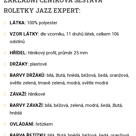
ZÁKLADNÍ CENÍKOVÁ SESTAVA
ROLETKY JAZZ EXPERT:
LÁTKA:
100% polyester
VZOR LÁTKY:
dle vzorníku, 11 druhů látek, celkem 106
odstínů
HŘÍDEL:
hliníkový profil, průměr 25 mm
DRŽÁKY:
plastové
BARVY DRŽÁKŮ:
bílá, žlutá, hnědá, béžová, šedá, oranžová,
světle zelená, tmavě zelená, modrá, světle modrá
ZÁVAŽÍ:
hliníkové
BARVY ZÁVAŽÍ:
bílá, béžová, zelená, modrá, šedá, žlutá,
hnědá
OVLÁDÁNÍ:
řetízkem
BARVA ŘETÍZKU:
bílá, žlutá, hnědá, béžová, šedá, oranžová,