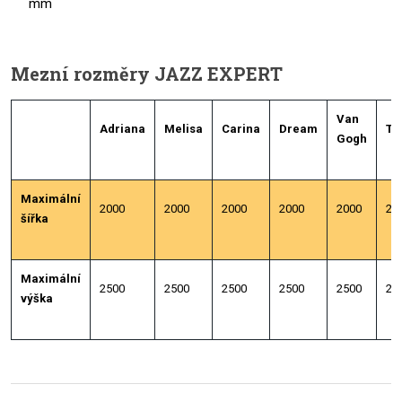
mm
Mezní rozměry JAZZ EXPERT
Van
Adriana
Melisa
Carina
Dream
Tr
Gogh
Maximální
2000
2000
2000
2000
2000
20
šířka
Maximální
2500
2500
2500
2500
2500
25
výška