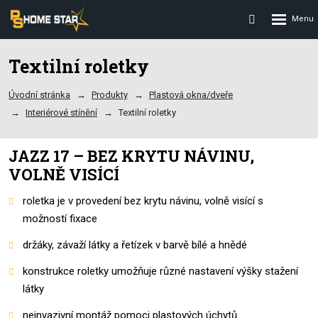
Rozbalení
Vyhledávání
menu
Textilní roletky
Úvodní stránka
Produkty
Plastová okna/dveře
Interiérové stínění
Textilní roletky
JAZZ 17 – BEZ KRYTU NÁVINU,
VOLNĚ VISÍCÍ
roletka je v provedení bez krytu návinu, volně visící s
možností fixace
držáky, závaží látky a řetízek v barvě bílé a hnědé
konstrukce roletky umožňuje různé nastavení výšky stažení
látky
neinvazivní montáž pomoci plastových úchytů