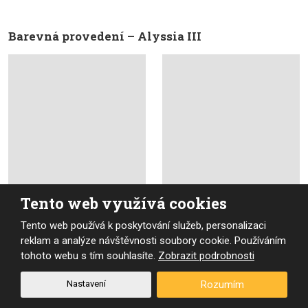
Barevná provedení – Alyssia III
Tento web využívá cookies
14516
14517
Tento web používá k poskytování služeb, personalizaci
reklam a analýze návštěvnosti soubory cookie. Používáním
Barevná provedení – Grace II
tohoto webu s tím souhlasíte.
Zobrazit podrobnosti
Nastavení
Rozumím