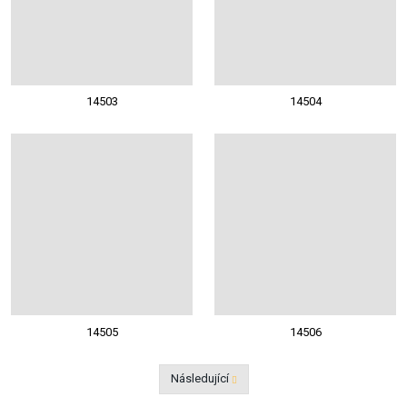
14503
14504
14505
14506
Následující
Předchozí