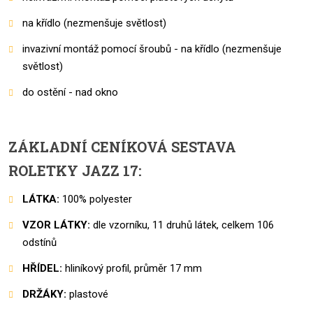
na křídlo (nezmenšuje světlost)
invazivní montáž pomocí šroubů - na křídlo (nezmenšuje
světlost)
do ostění - nad okno
ZÁKLADNÍ CENÍKOVÁ SESTAVA
ROLETKY JAZZ 17:
LÁTKA:
100% polyester
VZOR LÁTKY:
dle vzorníku, 11 druhů látek, celkem 106
odstínů
HŘÍDEL:
hliníkový profil, průměr 17 mm
DRŽÁKY:
plastové