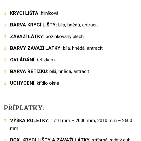
KRYCÍ LIŠTA:
hliníková
BARVA KRYCÍ LIŠTY:
bílá, hnědá, antracit
ZÁVAŽÍ LÁTKY:
pozinkovaný plech
BARVY ZÁVAŽÍ LÁTKY:
bílá, hnědá, antracit
OVLÁDÁNÍ:
řetízkem
BARVA ŘETÍZKU:
bílá, hnědá, antracit
UCHYCENÍ:
křídlo okna
PŘÍPLATKY:
VÝŠKA ROLETKY:
1710 mm – 2000 mm, 2010 mm – 2500
mm
BOX, KRYCÍ LIŠTY A ZÁVAŽÍ LÁTKY
: stříbrná, světlý dub,