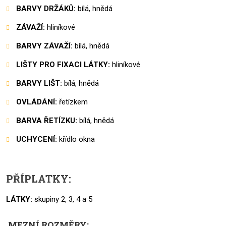
BARVY DRŽÁKŮ:
bílá, hnědá
ZÁVAŽÍ:
hliníkové
BARVY ZÁVAŽÍ:
bílá, hnědá
LIŠTY PRO FIXACI LÁTKY:
hliníkové
BARVY LIŠT:
bílá, hnědá
OVLÁDÁNÍ:
řetízkem
BARVA ŘETÍZKU:
bílá, hnědá
UCHYCENÍ:
křídlo okna
PŘÍPLATKY:
LÁTKY:
skupiny 2, 3, 4 a 5
MEZNÍ ROZMĚRY: