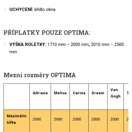
UCHYCENÍ:
křídlo okna
PŘÍPLATKY POUZE OPTIMA:
VÝŠKA ROLETKY:
1710 mm – 2000 mm, 2010 mm – 2500
mm
Mezní rozměry OPTIMA
Van
Adriana
Melisa
Carina
Dream
Tr
Gogh
Maximální
2000
2000
2000
2000
2000
20
šířka