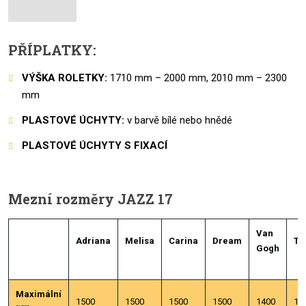
PŘÍPLATKY:
VÝŠKA ROLETKY:
1710 mm – 2000 mm, 2010 mm – 2300
mm
PLASTOVÉ ÚCHYTY:
v barvě bílé nebo hnědé
PLASTOVÉ ÚCHYTY S FIXACÍ
Mezní rozměry JAZZ 17
Van
Adriana
Melisa
Carina
Dream
Tr
Gogh
Maximální
1500
1500
1500
1500
1400
14