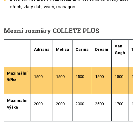
ořech, zlatý dub, višeň, mahagon
Mezní rozměry COLLETE PLUS
Van
Adriana
Melisa
Carina
Dream
Tr
Gogh
Maximální
1500
1500
1500
1500
1500
15
šířka
Maximální
2000
2000
2000
2500
1700
18
výška