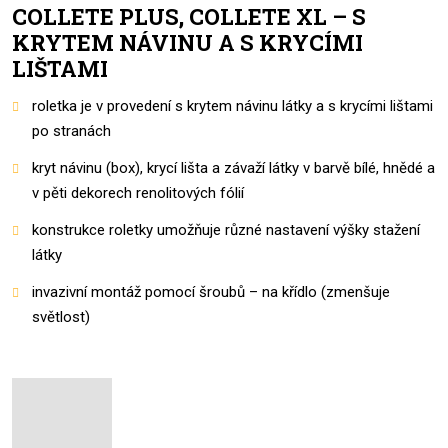
COLLETE PLUS, COLLETE XL – S
KRYTEM NÁVINU A S KRYCÍMI
LIŠTAMI
roletka je v provedení s krytem návinu látky a s krycími lištami
po stranách
kryt návinu (box), krycí lišta a závaží látky v barvě bílé, hnědé a
v pěti dekorech renolitových fólií
konstrukce roletky umožňuje různé nastavení výšky stažení
látky
invazivní montáž pomocí šroubů – na křídlo (zmenšuje
světlost)